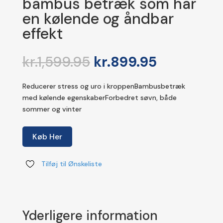
bambus betræk som har
en kølende og åndbar
effekt
Den
Den
kr.
1,599.95
kr.
899.95
oprindelige
aktuelle
pris
pris
Reducerer stress og uro i kroppenBambusbetræk
var:
er:
med kølende egenskaberForbedret søvn, både
kr.1,599.95.
kr.899.95.
sommer og vinter
Køb Her
Tilføj til Ønskeliste
Yderligere information