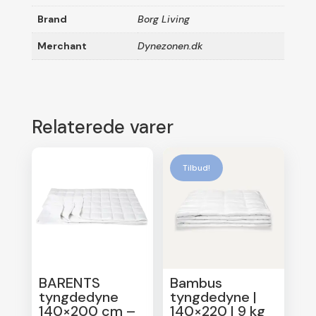
Brand
Borg Living
Merchant
Dynezonen.dk
Relaterede varer
Tilbud!
BARENTS
Bambus
tyngdedyne
tyngdedyne |
140×200 cm –
140×220 | 9 kg