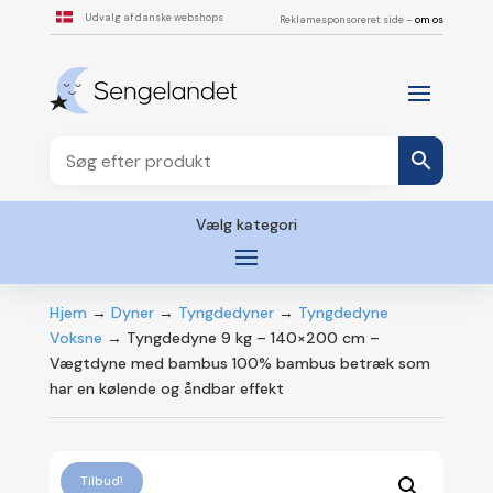
Udvalg af danske webshops
Reklamesponsoreret side –
om os
Vælg kategori
Hjem
→
Dyner
→
Tyngdedyner
→
Tyngdedyne
Voksne
→ Tyngdedyne 9 kg – 140×200 cm –
Vægtdyne med bambus 100% bambus betræk som
har en kølende og åndbar effekt
Tilbud!