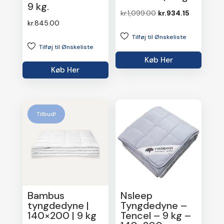
9 kg.
Den
Den
kr.
1,099.00
kr.
934.15
kr.
845.00
oprindelige
aktuelle
Tilføj til Ønskeliste
pris
pris
Tilføj til Ønskeliste
var:
er:
Køb Her
kr.1,099.00.
kr.934.15.
Køb Her
Tilbud!
Bambus
Nsleep
tyngdedyne |
Tyngdedyne –
140×200 | 9 kg
Tencel – 9 kg –