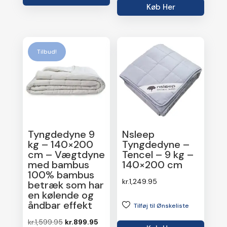
kr.799.00.
kr.559.00.
Køb Her
kr.1,099.00.
kr.934.15.
Tilbud!
Tyngdedyne 9
Nsleep
kg – 140×200
Tyngdedyne –
cm – Vægtdyne
Tencel – 9 kg –
med bambus
140×200 cm
100% bambus
kr.
1,249.95
betræk som har
en kølende og
åndbar effekt
Tilføj til Ønskeliste
Den
Den
kr.
1,599.95
kr.
899.95