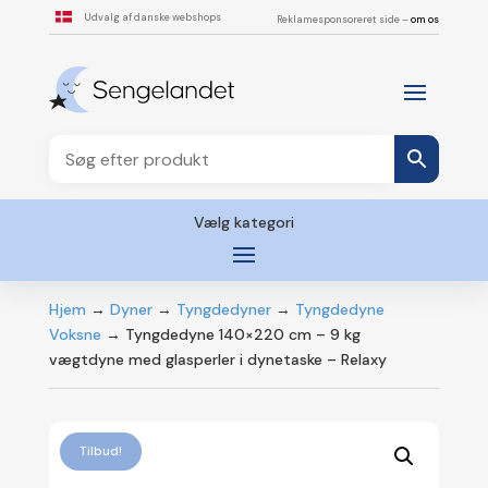
Udvalg af danske webshops
Reklamesponsoreret side –
om os
Vælg kategori
Hjem
→
Dyner
→
Tyngdedyner
→
Tyngdedyne
Voksne
→ Tyngdedyne 140×220 cm – 9 kg
vægtdyne med glasperler i dynetaske – Relaxy
Tilbud!