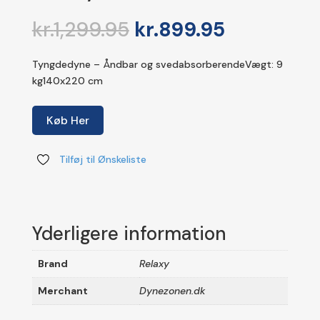
Den
Den
kr.
1,299.95
kr.
899.95
oprindelige
aktuelle
pris
pris
Tyngdedyne – Åndbar og svedabsorberendeVægt: 9
var:
er:
kg140x220 cm
kr.1,299.95.
kr.899.95.
Køb Her
Tilføj til Ønskeliste
Yderligere information
Brand
Relaxy
Merchant
Dynezonen.dk