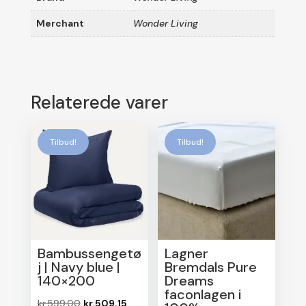
Merchant
Wonder Living
Relaterede varer
Tilbud!
Tilbud!
Bambussengetø
Lagner
j | Navy blue |
Bremdals Pure
140×200
Dreams
faconlagen i
Den
Den
kr.
599.00
kr.
509.15