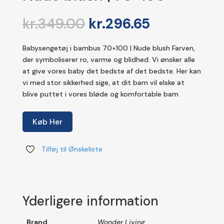
Den
Den
kr.
349.00
kr.
296.65
oprindelige
aktuelle
pris
pris
Babysengetøj i bambus 70×100 | Nude blush Farven,
var:
er:
der symboliserer ro, varme og blidhed. Vi ønsker alle
kr.349.00.
kr.296.65.
at give vores baby det bedste af det bedste. Her kan
vi med stor sikkerhed sige, at dit barn vil elske at
blive puttet i vores bløde og komfortable bam
Køb Her
Tilføj til Ønskeliste
Yderligere information
Brand
Wonder Living