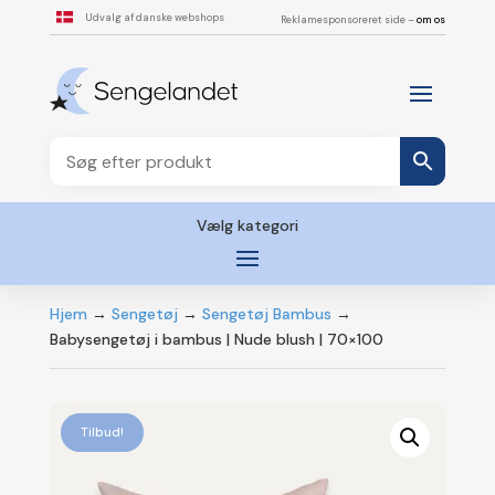
Udvalg af danske webshops
Reklamesponsoreret side –
om os
Vælg kategori
Hjem
→
Sengetøj
→
Sengetøj Bambus
→
Babysengetøj i bambus | Nude blush | 70×100
Tilbud!