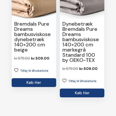
Bremdals Pure
Dynebetræk
Dreams
Bremdals Pure
bambusviskose
Dreams
dynebetræk
bambusviskose
140×200 cm
140×200 cm
beige
mørkegrå
Standard 100
Den
Den
kr.
579.00
kr.
509.00
by OEKO-TEX
oprindelige
aktuelle
Den
Den
kr.
579.00
kr.
509.00
Tilføj til Ønskeliste
pris
pris
oprindelige
aktuelle
var:
er:
Tilføj til Ønskeliste
pris
pris
Køb Her
kr.579.00.
kr.509.00.
var:
er:
Køb Her
kr.579.00.
kr.509.00.