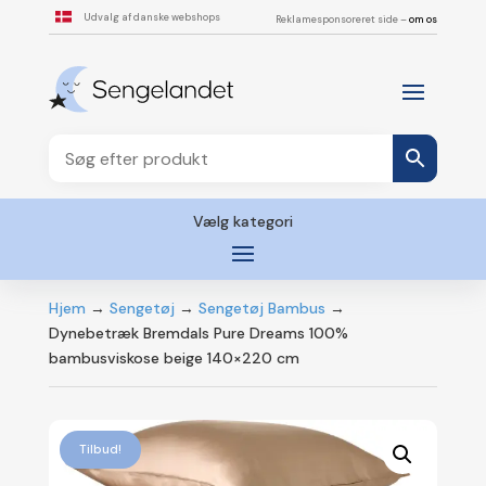
Udvalg af danske webshops
Reklamesponsoreret side –
om os
Vælg kategori
Hjem
→
Sengetøj
→
Sengetøj Bambus
→
Dynebetræk Bremdals Pure Dreams 100%
bambusviskose beige 140×220 cm
Tilbud!