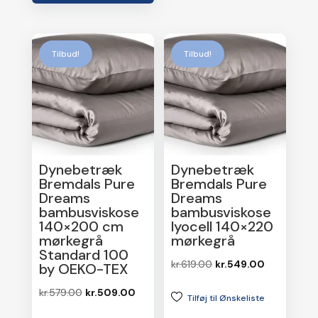
Tilbud!
Tilbud!
Dynebetræk
Dynebetræk
Bremdals Pure
Bremdals Pure
Dreams
Dreams
bambusviskose
bambusviskose
140×200 cm
lyocell 140×220
mørkegrå
mørkegrå
Standard 100
Den
Den
kr.
619.00
kr.
549.00
by OEKO-TEX
oprindelige
aktuelle
Den
Den
kr.
579.00
kr.
509.00
Tilføj til Ønskeliste
pris
pris
oprindelige
aktuelle