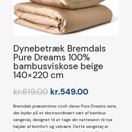
Dynebetræk Bremdals
Pure Dreams 100%
bambusviskose beige
140×220 cm
Den
Den
kr.
619.00
kr.
549.00
oprindelige
aktuelle
pris
pris
Bremdals præsenterer stolt deres Pure Dreams serie,
var:
er:
der byder på et ekstraordinært sæt af bambus
kr.619.00.
kr.549.00.
sengetøj, designet til at tage din nattesøvn til nye
højder af komfort og velvære. Dette sengetøj er