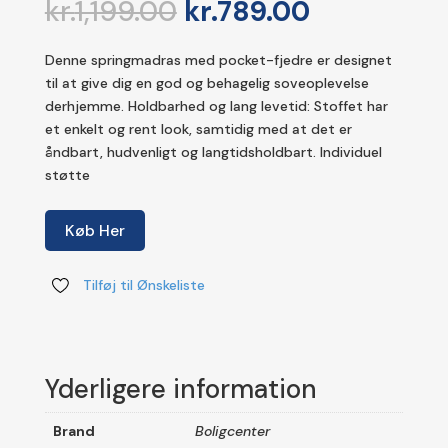
Den
Den
kr.
1,199.00
kr.
789.00
oprindelige
aktuelle
pris
pris
Denne springmadras med pocket-fjedre er designet
var:
er:
til at give dig en god og behagelig soveoplevelse
kr.1,199.00.
kr.789.00.
derhjemme. Holdbarhed og lang levetid: Stoffet har
et enkelt og rent look, samtidig med at det er
åndbart, hudvenligt og langtidsholdbart. Individuel
støtte
Køb Her
Tilføj til Ønskeliste
Yderligere information
Brand
Boligcenter