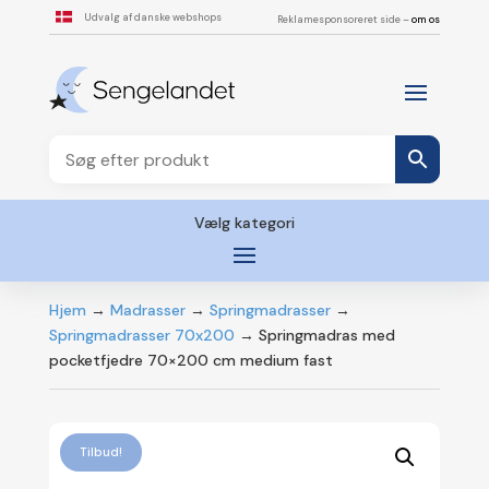
Udvalg af danske webshops
Reklamesponsoreret side –
om os
Vælg kategori
Hjem
→
Madrasser
→
Springmadrasser
→
Springmadrasser 70x200
→ Springmadras med
pocketfjedre 70×200 cm medium fast
Tilbud!