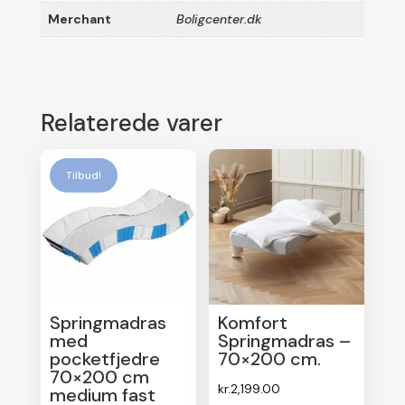
Merchant
Boligcenter.dk
Relaterede varer
Tilbud!
Springmadras
Komfort
med
Springmadras –
pocketfjedre
70×200 cm.
70×200 cm
kr.
2,199.00
medium fast