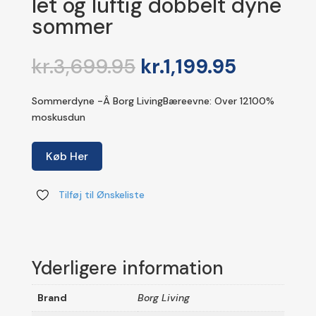
let og luftig dobbelt dyne
sommer
Den
Den
kr.
3,699.95
kr.
1,199.95
oprindelige
aktuelle
pris
pris
Sommerdyne -Â Borg LivingBæreevne: Over 12100%
var:
er:
moskusdun
kr.3,699.95.
kr.1,199.9
Køb Her
Tilføj til Ønskeliste
Yderligere information
Brand
Borg Living