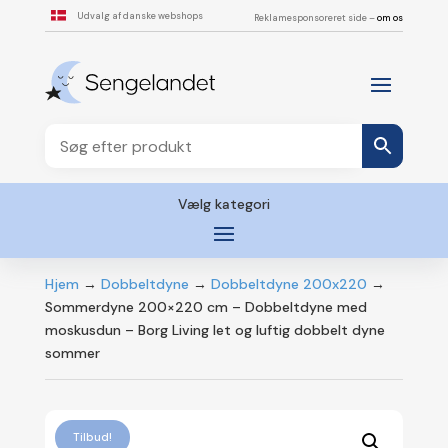
Udvalg af danske webshops
Reklamesponsoreret side –
om os
Vælg kategori
Hjem
→
Dobbeltdyne
→
Dobbeltdyne 200x220
→
Sommerdyne 200×220 cm – Dobbeltdyne med
moskusdun – Borg Living let og luftig dobbelt dyne
sommer
Tilbud!