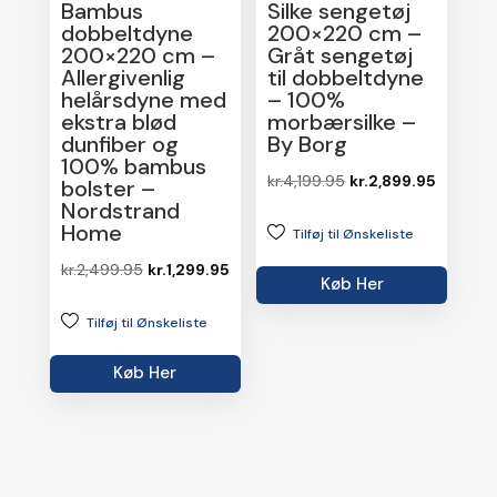
Bambus
Silke sengetøj
dobbeltdyne
200×220 cm –
200×220 cm –
Gråt sengetøj
Allergivenlig
til dobbeltdyne
helårsdyne med
– 100%
ekstra blød
morbærsilke –
dunfiber og
By Borg
100% bambus
Den
Den
kr.
4,199.95
kr.
2,899.95
bolster –
Nordstrand
oprindelige
aktuelle
Home
Tilføj til Ønskeliste
pris
pris
var:
er:
Den
Den
kr.
2,499.95
kr.
1,299.95
Køb Her
kr.4,199.95.
kr.2,899
oprindelige
aktuelle
Tilføj til Ønskeliste
pris
pris
var:
er:
Køb Her
kr.2,499.95.
kr.1,299.95.