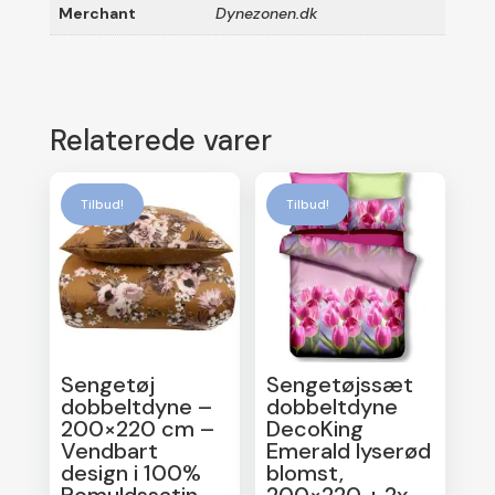
Merchant
Dynezonen.dk
Relaterede varer
Tilbud!
Tilbud!
Sengetøj
Sengetøjssæt
dobbeltdyne –
dobbeltdyne
200×220 cm –
DecoKing
Vendbart
Emerald lyserød
design i 100%
blomst,