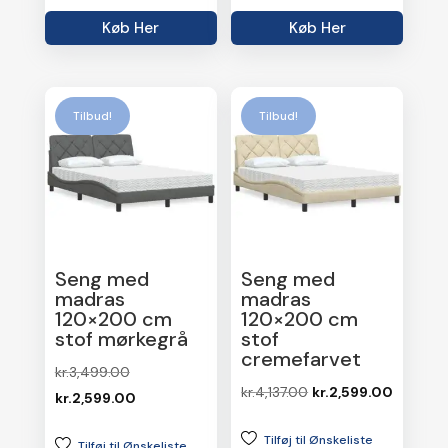
var:
er:
var:
er:
Køb Her
Køb Her
kr.1,149.00.
kr.789.00.
kr.1,874.00.
kr.1,269.
Tilbud!
Tilbud!
Seng med
Seng med
madras
madras
120×200 cm
120×200 cm
stof mørkegrå
stof
cremefarvet
Den
kr.
3,499.00
Den
Den
kr.
4,137.00
kr.
2,599.00
oprindelige
Den
kr.
2,599.00
oprindelige
aktuelle
pris
aktuelle
Tilføj til Ønskeliste
pris
pris
Tilføj til Ønskeliste