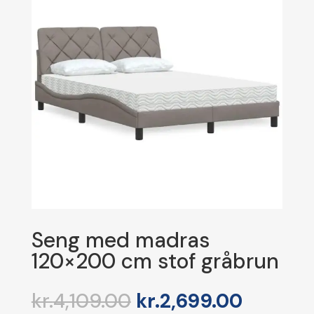
Seng med madras
120×200 cm stof gråbrun
Den
Den
kr.
4,109.00
kr.
2,699.00