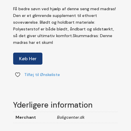
oprindelige
aktuell
pris
pris
Få bedre søvn ved hjælp af denne seng med madras!
var:
er:
Den er et glimrende supplement til ethvert
kr.4,109.00.
kr.2,699
soveværelse. Blødt og holdbart materiale:
Polyesterstof er både blødt, åndbart og slidstærkt,
så det giver ultimativ komfort.Skummadras: Denne
madras har et skuml
Køb Her
Tilføj til Ønskeliste
Yderligere information
Merchant
Boligcenter.dk