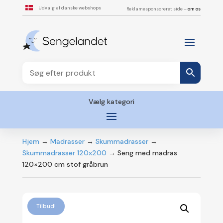
Udvalg af danske webshops
Reklamesponsoreret side –
om os
Vælg kategori
Hjem
→
Madrasser
→
Skummadrasser
→
Skummadrasser 120x200
→ Seng med madras
120×200 cm stof gråbrun
Tilbud!