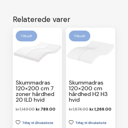
Relaterede varer
Tilbud!
Tilbud!
Skummadras
Skummadras
120×200 cm 7
120×200 cm
zoner hårdhed
hårdhed H2 H3
20 ILD hvid
hvid
Den
Den
Den
Den
kr.
1,149.00
kr.
789.00
kr.
1,874.00
kr.
1,269.00
oprindelige
aktuelle
oprindelige
aktuelle
Tilføj til Ønskeliste
Tilføj til Ønskeliste
pris
pris
pris
pris