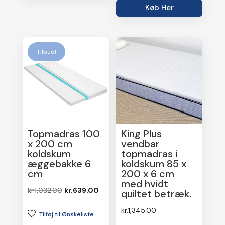
Køb Her
Tilbud!
Topmadras 100
King Plus
x 200 cm
vendbar
koldskum
topmadras i
æggebakke 6
koldskum 85 x
cm
200 x 6 cm
med hvidt
Den
Den
kr.
1,032.00
kr.
639.00
quiltet betræk.
oprindelige
aktuelle
kr.
1,345.00
Tilføj til Ønskeliste
pris
pris