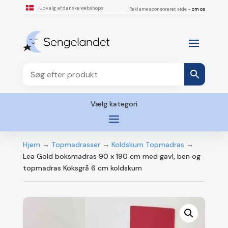
Udvalg af danske webshops
Reklamesponsoreret side –
om os
Vælg kategori
Hjem
→
Topmadrasser
→
Koldskum Topmadras
→
Lea Gold boksmadras 90 x 190 cm med gavl, ben og
topmadras Koksgrå 6 cm koldskum