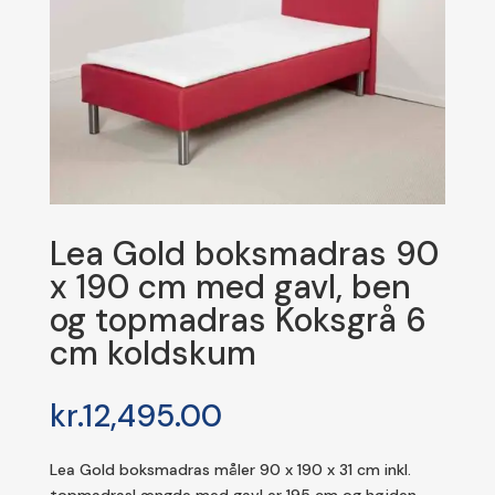
Lea Gold boksmadras 90
x 190 cm med gavl, ben
og topmadras Koksgrå 6
cm koldskum
kr.
12,495.00
Lea Gold boksmadras måler 90 x 190 x 31 cm inkl.
topmadrasLængde med gavl er 195 cm og højden