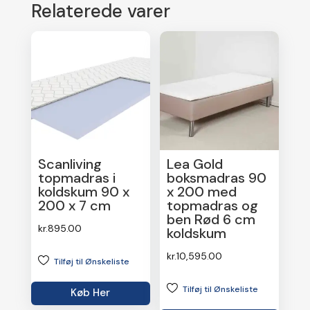
Relaterede varer
Scanliving
Lea Gold
topmadras i
boksmadras 90
koldskum 90 x
x 200 med
200 x 7 cm
topmadras og
ben Rød 6 cm
kr.
895.00
koldskum
kr.
10,595.00
Tilføj til Ønskeliste
Tilføj til Ønskeliste
Køb Her