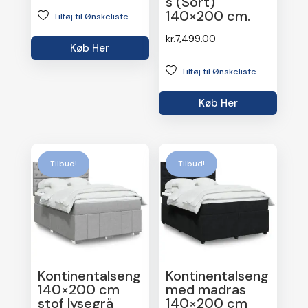
s (Sort)
140×200 cm.
Tilføj til Ønskeliste
kr.
7,499.00
Køb Her
Tilføj til Ønskeliste
Køb Her
Tilbud!
Tilbud!
Kontinentalseng
Kontinentalseng
140×200 cm
med madras
stof lysegrå
140×200 cm