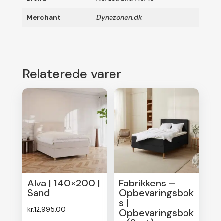
Merchant
Dynezonen.dk
Relaterede varer
Alva | 140×200 |
Fabrikkens –
Sand
Opbevaringsbok
s |
kr.
12,995.00
Opbevaringsbok