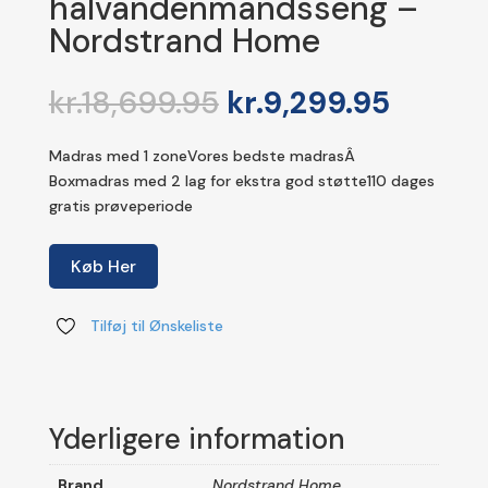
halvandenmandsseng –
Nordstrand Home
Den
Den
kr.
18,699.95
kr.
9,299.95
oprindelige
aktuel
pris
pris
Madras med 1 zoneVores bedste madrasÂ
var:
er:
Boxmadras med 2 lag for ekstra god støtte110 dages
kr.18,699.95.
kr.9,29
gratis prøveperiode
Køb Her
Tilføj til Ønskeliste
Yderligere information
Brand
Nordstrand Home