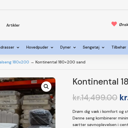

Ønsk
s
Artikler
drasser
Hovedpuder
Dyner
Sengetøj
Tilbehør
alseng 180x200
→ Kontinental 180×200 sand
Kontinental 
D
kr.
14,499.00
kr
op
pr
Drøm dig væk i komfort og st
va
Denne seng kombinerer minima
kr
sætter søvnoplevelsen i cent