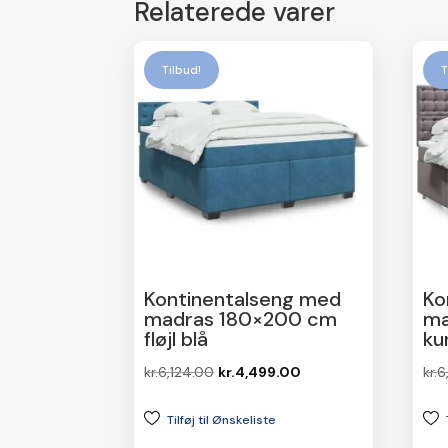
Relaterede varer
Tilbud!
T
Kontinentalseng med
Ko
madras 180×200 cm
ma
fløjl blå
ku
Den
Den
kr.
6,124.00
kr.
4,499.00
kr.
6
oprindelige
aktuelle
Tilføj til Ønskeliste
pris
pris