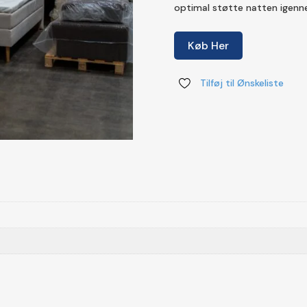
optimal støtte natten igenn
Køb Her
Tilføj til Ønskeliste