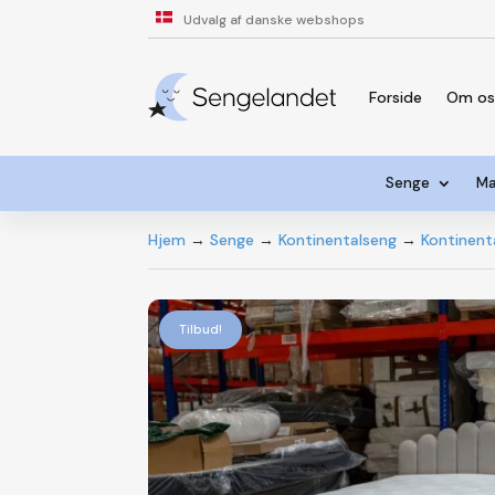
Udvalg af danske webshops
Forside
Om o
Senge
Ma
Hjem
→
Senge
→
Kontinentalseng
→
Kontinent
Tilbud!