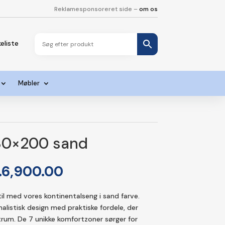
Reklamesponsoreret side –
om os
eliste
Møbler
180×200 sand
en
Den
.
6,900.00
rindelige
aktuelle
is
pris
il med vores kontinentalseng i sand farve.
r:
er:
listisk design med praktiske fordele, der
.14,499.00.
kr.6,900.00.
rum. De 7 unikke komfortzoner sørger for