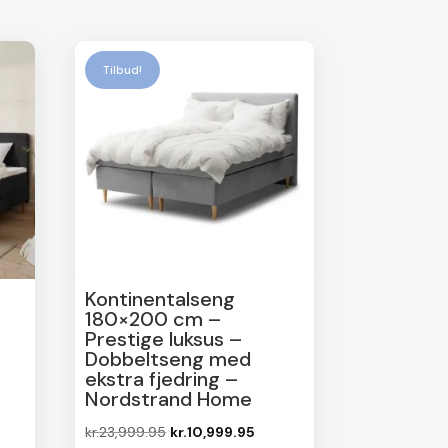
Tilbud!
Kontinentalseng
180×200 cm –
Prestige luksus –
Dobbeltseng med
ekstra fjedring –
Nordstrand Home
Den
Den
kr.
23,999.95
kr.
10,999.95