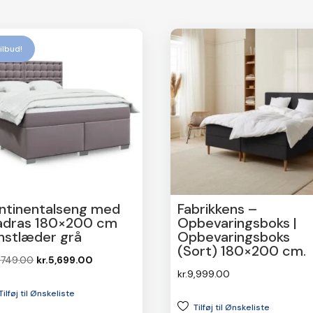
ilbud!
ntinentalseng med
Fabrikkens –
dras 180×200 cm
Opbevaringsboks |
nstlæder grå
Opbevaringsboks
(Sort) 180×200 cm.
Den
Den
,749.00
kr.
5,699.00
kr.
9,999.00
oprindelige
aktuelle
Tilføj til Ønskeliste
pris
pris
Tilføj til Ønskeliste