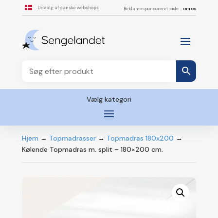
Udvalg af danske webshops
Reklamesponsoreret side –
om os
Vælg kategori
Hjem
→
Topmadrasser
→
Topmadras 180x200
→
Kølende Topmadras m. split – 180×200 cm.