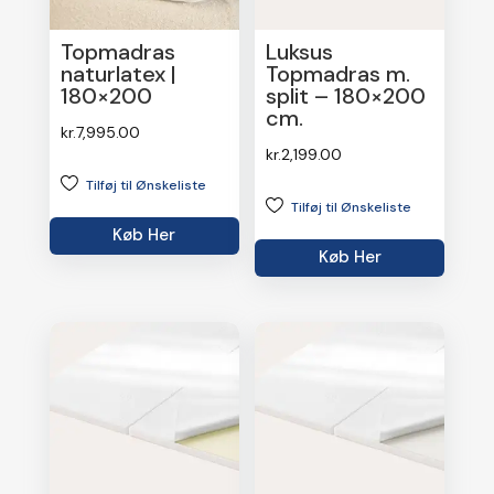
Topmadras
Luksus
naturlatex |
Topmadras m.
180×200
split – 180×200
cm.
kr.
7,995.00
kr.
2,199.00
Tilføj til Ønskeliste
Tilføj til Ønskeliste
Køb Her
Køb Her