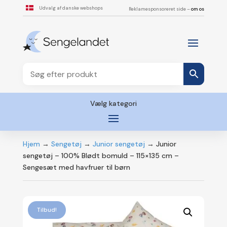
Udvalg af danske webshops
Reklamesponsoreret side –
om os
Vælg kategori
Hjem
→
Sengetøj
→
Junior sengetøj
→ Junior
sengetøj – 100% Blødt bomuld – 115×135 cm –
Sengesæt med havfruer til børn
Tilbud!