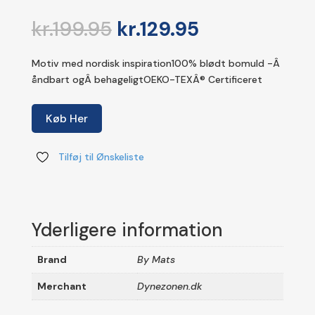
Den
Den
kr.
199.95
kr.
129.95
oprindelige
aktuelle
pris
pris
Motiv med nordisk inspiration100% blødt bomuld -Â
var:
er:
åndbart ogÂ behageligtOEKO-TEXÂ® Certificeret
kr.199.95.
kr.129.95.
Køb Her
Tilføj til Ønskeliste
Yderligere information
Brand
By Mats
Merchant
Dynezonen.dk