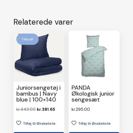
Relaterede varer
Tilbud!
Juniorsengetøj i
PANDA
bambus | Navy
Økologisk junior
blue | 100×140
sengesæt
Den
Den
kr.
449.00
kr.
381.65
kr.
295.00
oprindelige
aktuelle
Tilføj til Ønskeliste
Tilføj til Ønskeliste
pris
pris
var:
er: