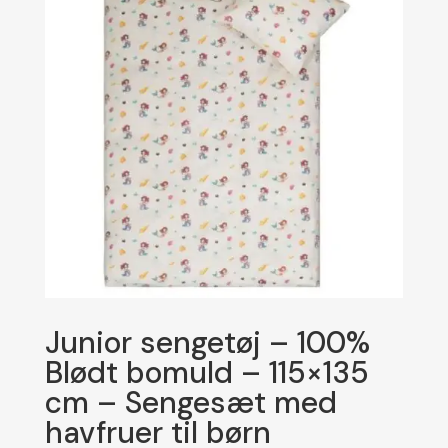
Junior sengetøj – 100%
Blødt bomuld – 115×135
cm – Sengesæt med
havfruer til børn