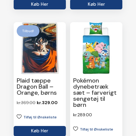
Køb Her
Køb Her
kr.449.00.
kr.381.65.
Tilbud!
Plaid tæppe
Pokémon
Dragon Ball –
dynebetræk
Orange, børns
sæt – farverigt
sengetøj til
Den
Den
kr.
369.00
kr.
329.00
børn
oprindelige
aktuelle
kr.
289.00
Tilføj til Ønskeliste
pris
pris
var:
er:
Tilføj til Ønskeliste
Køb Her
kr.369.00.
kr.329.00.