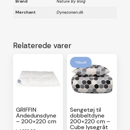
Brand
Nature By Borg
Merchant
Dynezonen.dk
Relaterede varer
Tilbud!
GRIFFIN
Sengetøj til
Andedunsdyne
dobbeltdyne
– 200×220 cm
200×220 cm –
Cube lysegråt