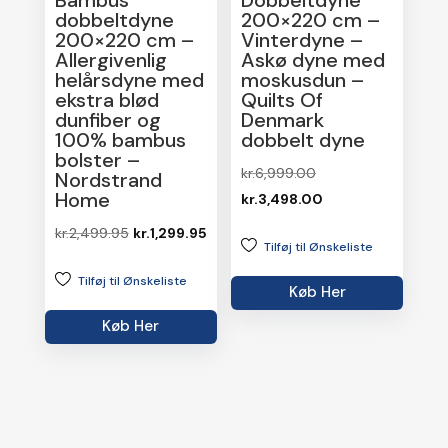
dobbeltdyne
200×220 cm –
200×220 cm –
Vinterdyne –
Allergivenlig
Askø dyne med
helårsdyne med
moskusdun –
ekstra blød
Quilts Of
dunfiber og
Denmark
100% bambus
dobbelt dyne
bolster –
Den
kr.
6,999.00
Nordstrand
Home
oprindelige
Den
kr.
3,498.00
pris
aktuelle
Den
Den
kr.
2,499.95
kr.
1,299.95
Tilføj til Ønskeliste
var:
pris
oprindelige
aktuelle
kr.6,999.00.
er:
Tilføj til Ønskeliste
pris
pris
Køb Her
kr.3,498.00.
var:
er:
Køb Her
kr.2,499.95.
kr.1,299.95.