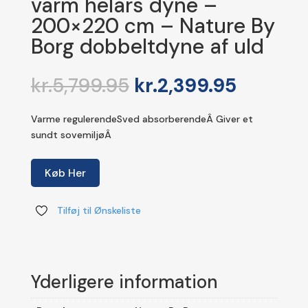
varm helårs dyne –
200×220 cm – Nature By
Borg dobbeltdyne af uld
Den
Den
kr.
5,799.95
kr.
2,399.95
oprindelige
aktuelle
pris
pris
Varme regulerendeSved absorberendeÂ Giver et
var:
er:
sundt sovemiljøÂ
kr.5,799.95.
kr.2,399
Køb Her
Tilføj til Ønskeliste
Yderligere information