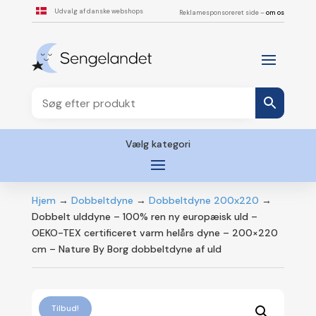
Udvalg af danske webshops
Reklamesponsoreret side –
om os
Vælg kategori
Hjem
→
Dobbeltdyne
→
Dobbeltdyne 200x220
→
Dobbelt ulddyne – 100% ren ny europæisk uld –
OEKO-TEX certificeret varm helårs dyne – 200×220
cm – Nature By Borg dobbeltdyne af uld
Tilbud!