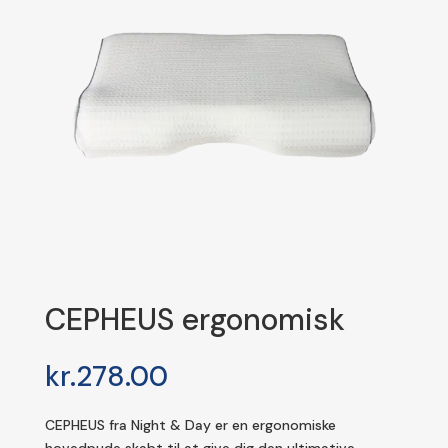
CEPHEUS ergonomisk
kr.
278.00
CEPHEUS fra Night & Day er en ergonomiske
hovedpude skabt til at give dig den ultimative