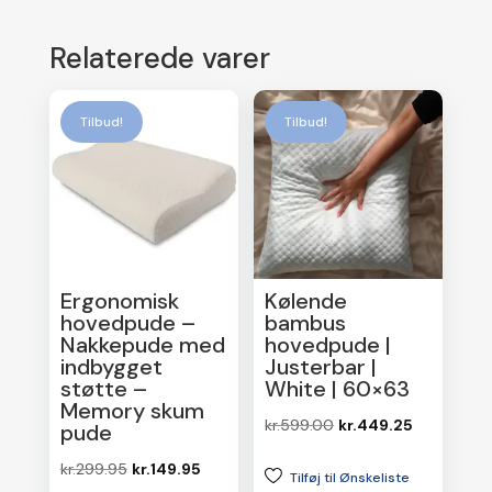
Relaterede varer
Tilbud!
Tilbud!
Ergonomisk
Kølende
hovedpude –
bambus
Nakkepude med
hovedpude |
indbygget
Justerbar |
støtte –
White | 60×63
Memory skum
Den
Den
kr.
599.00
kr.
449.25
pude
oprindelige
aktuelle
Den
Den
kr.
299.95
kr.
149.95
Tilføj til Ønskeliste
pris
pris