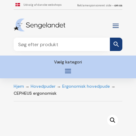
Udvalg af danske webshops
Reklamesponsoreret side –
om os
Vælg kategori
Hjem
→
Hovedpuder
→
Ergonomisk hovedpude
→
CEPHEUS ergonomisk