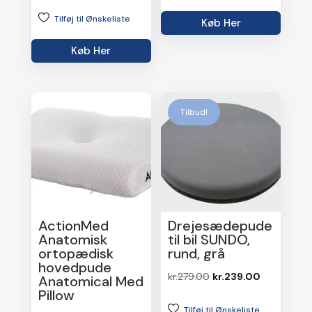
oprindelige
aktuelle
var:
er:
Tilføj til Ønskeliste
pris
pris
Køb Her
kr.599.00.
kr.449.25.
var:
er:
Køb Her
kr.299.95.
kr.149.95.
Tilbud!
ActionMed
Drejesædepude
Anatomisk
til bil SUNDO,
ortopædisk
rund, grå
hovedpude
Den
Den
kr.
279.00
kr.
239.00
Anatomical Med
Pillow
oprindelige
aktuelle
Tilføj til Ønskeliste
pris
pris