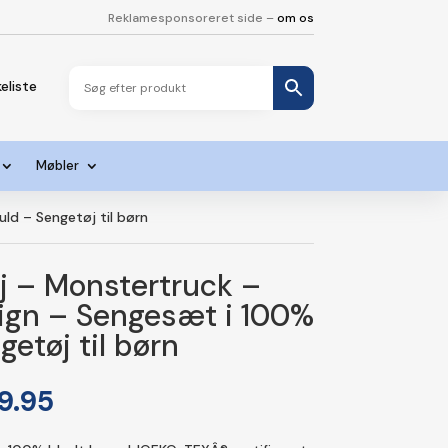
Reklamesponsoreret side –
om os
eliste
Møbler
d – Sengetøj til børn
j – Monstertruck –
ign – Sengesæt i 100%
etøj til børn
Den
9.95
ndelige
aktuelle
pris