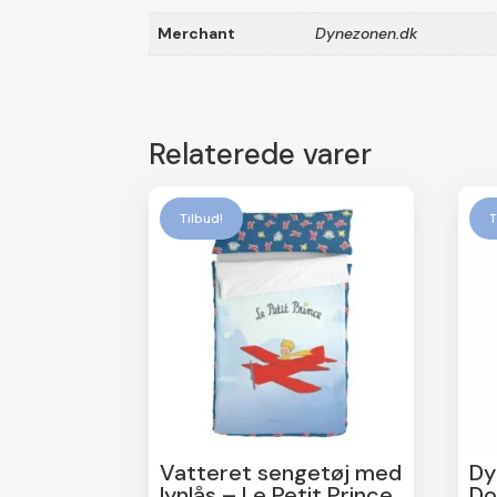
Merchant
Dynezonen.dk
Relaterede varer
Tilbud!
T
Vatteret sengetøj med
Dy
lynlås – Le Petit Prince
Do