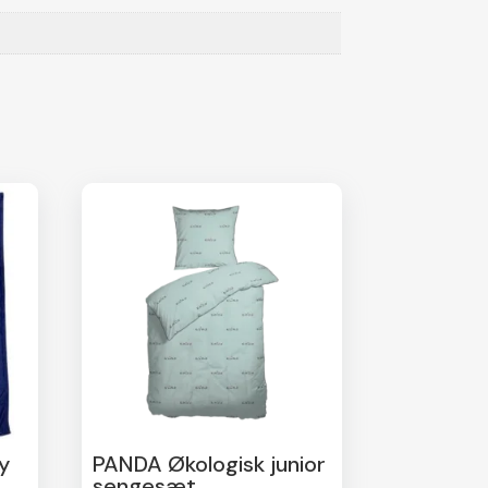
y
PANDA Økologisk junior
sengesæt