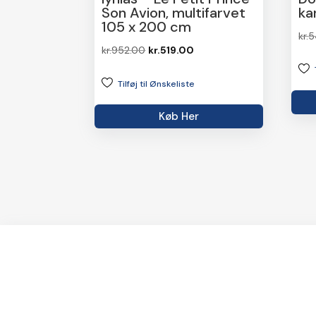
Son Avion, multifarvet
ka
105 x 200 cm
kr.
5
Den
Den
kr.
952.00
kr.
519.00
oprindelige
aktuelle
Tilføj til Ønskeliste
pris
pris
var:
er:
Køb Her
kr.952.00.
kr.519.00.