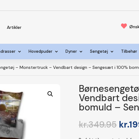

Ønsk
s
Artikler
drasser
Hovedpuder
Dyner
Sengetøj
Tilbehør
getøj – Monstertruck – Vendbart design – Sengesæt i 100% bomul
Børnesengetø
Vendbart des
bomuld – Seng
Den
kr.
349.95
kr.
19
opri
pris