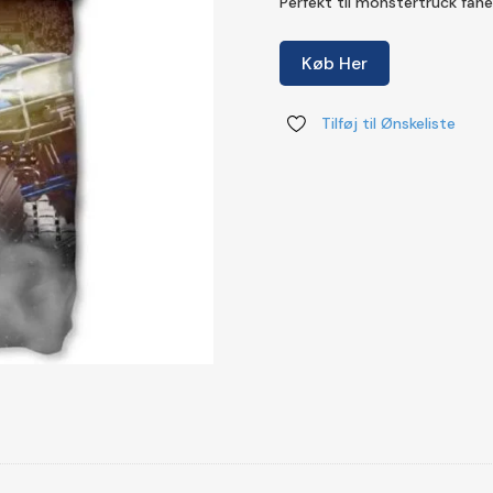
Perfekt til monstertruck fa
var:
kr.34
Køb Her
Tilføj til Ønskeliste