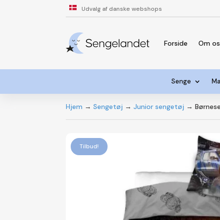
Udvalg af danske webshops
Forside
Om o
Senge
Ma
Hjem
→
Sengetøj
→
Junior sengetøj
→ Børnesen
Tilbud!