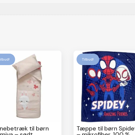
ilbud!
Tilbud!
nebetræk til børn
Tæppe til børn Spide
miva – sødt
– mikrofiber, 100 %