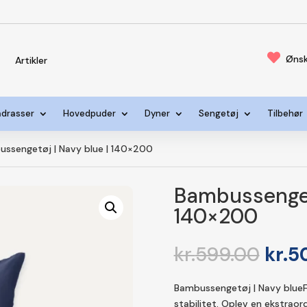

Ønsk
s
Artikler
drasser
Hovedpuder
Dyner
Sengetøj
Tilbehør
ssengetøj | Navy blue | 140×200
Bambussengetø
140×200
Den
kr.
599.00
kr.
5
opri
pris
Bambussengetøj | Navy blueF
var:
stabilitet. Oplev en ekstrao