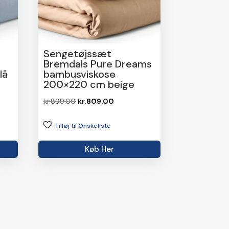
Sengetøjssæt
Bremdals Pure Dreams
lå
bambusviskose
200×220 cm beige
Den
Den
kr.
899.00
kr.
809.00
oprindelige
aktuelle
Tilføj til Ønskeliste
pris
pris
var:
er:
Køb Her
0.
kr.899.00.
kr.809.00.