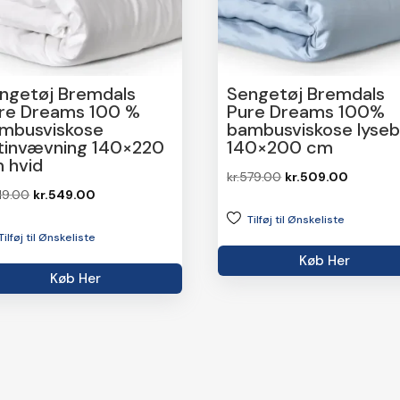
ngetøj Bremdals
Sengetøj Bremdals
re Dreams 100 %
Pure Dreams 100%
mbusviskose
bambusviskose lyseb
tinvævning 140×220
140×200 cm
 hvid
Den
Den
kr.
579.00
kr.
509.00
Den
Den
19.00
kr.
549.00
oprindelige
aktuelle
oprindelige
aktuelle
Tilføj til Ønskeliste
pris
pris
Tilføj til Ønskeliste
pris
pris
var:
er:
Køb Her
var:
er:
kr.579.00.
kr.509.0
Køb Her
kr.619.00.
kr.549.00.