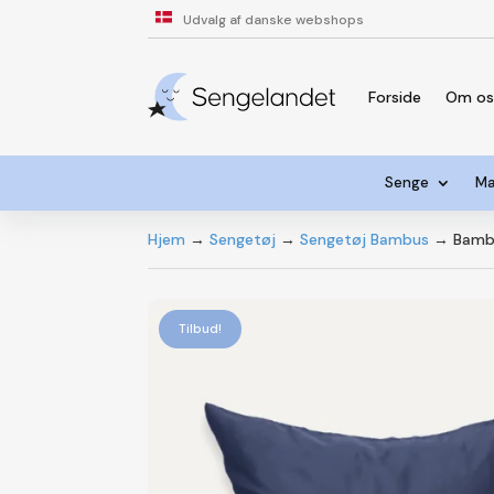
Udvalg af danske webshops
Forside
Om o
Senge
Ma
Hjem
→
Sengetøj
→
Sengetøj Bambus
→ Bambu
Tilbud!