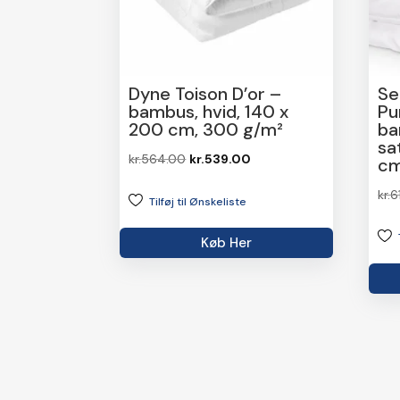
Dyne Toison D’or –
Se
bambus, hvid, 140 x
Pu
200 cm, 300 g/m²
ba
sa
Den
Den
kr.
564.00
kr.
539.00
cm
oprindelige
aktuelle
kr.
6
Tilføj til Ønskeliste
pris
pris
var:
er:
Køb Her
kr.564.00.
kr.539.00.