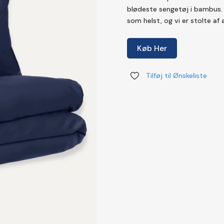
kr.5
blødeste sengetøj i bambus.
som helst, og vi er stolte af
Køb Her
Tilføj til Ønskeliste