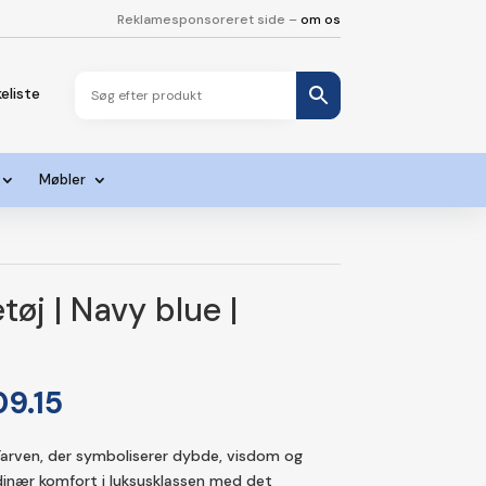
Reklamesponsoreret side –
om os
eliste
Møbler
j | Navy blue |
Den
09.15
ndelige
aktuelle
pris
arven, der symboliserer dybde, visdom og
er:
rdinær komfort i luksusklassen med det