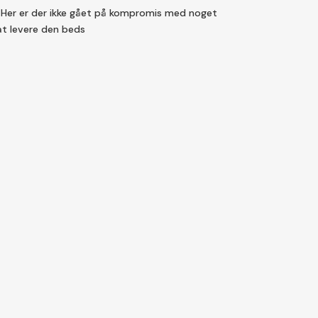
99.00.
kr.509.15.
 Her er der ikke gået på kompromis med noget
 at levere den beds