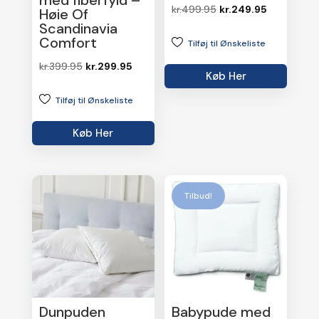
med fiberfyld –
Den
Den
kr.
499.95
kr.
249.95
Høie Of
Scandinavia
oprindelige
aktuelle
Comfort
Tilføj til Ønskeliste
pris
pris
var:
er:
Den
Den
kr.
399.95
kr.
299.95
Køb Her
kr.499.95.
kr.249.95.
oprindelige
aktuelle
Tilføj til Ønskeliste
pris
pris
var:
er:
Køb Her
kr.399.95.
kr.299.95.
Tilbud!
Dunpuden
Babypude med