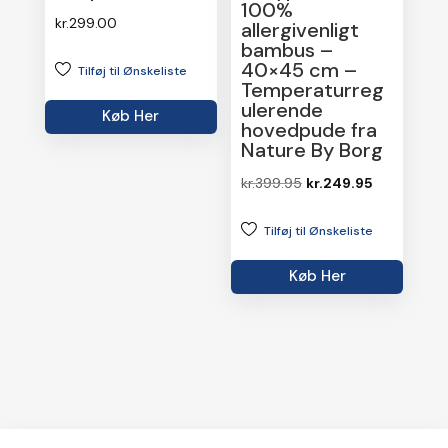
100%
kr.
299.00
allergivenligt
bambus –
40×45 cm –
Tilføj til Ønskeliste
Temperaturreg
ulerende
Køb Her
hovedpude fra
Nature By Borg
Den
Den
kr.
399.95
kr.
249.95
oprindelige
aktuelle
Tilføj til Ønskeliste
pris
pris
var:
er:
Køb Her
kr.399.95.
kr.249.95.