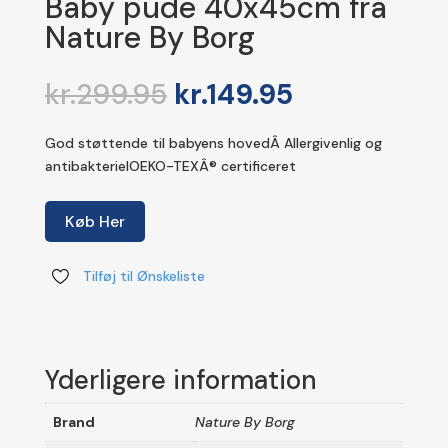
Baby pude 40x45cm fra
Nature By Borg
Den
Den
kr.
299.95
kr.
149.95
oprindelige
aktuelle
pris
pris
God støttende til babyens hovedÂ Allergivenlig og
var:
er:
antibakterielOEKO-TEXÂ® certificeret
kr.299.95.
kr.149.95.
Køb Her
Tilføj til Ønskeliste
Yderligere information
Brand
Nature By Borg