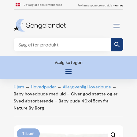
Udvalg af danske webshops
Reklamesponsoreret side –
om os
Vælg kategori
Hjem
→
Hovedpuder
→
Allergivenlig Hovedpude
→
Baby hovedpude med uld – Giver god støtte og er
Sved absorberende – Baby pude 40x45cm fra
Nature By Borg
Tilbud!